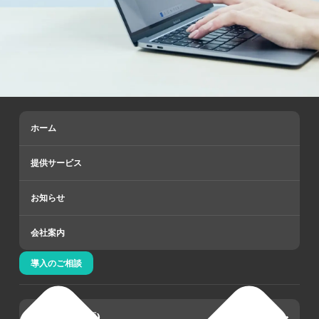
プライバシーポリシー
情報セキュリティ方針
利用者情報の外部送信について
一般事業主行動計画
ホーム
提供サービス
融資管理システム
お知らせ
債権回収サービス
ニュース
会社案内
導入のご相談
Japan (日本語)
CE Credit Insight
導入事例
会社概要
Japan (English)
お問い合わせ
Japan (日本語)