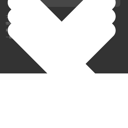
Global Site (English)
採用情報
プライバシーポリシー
情報セキュリティ方針
利用者情報の外部送信について
一般事業主行動計画
Copyright Credit Engine, Inc.
Japan (日本語)