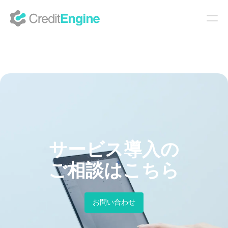
ホーム
提供サービス
融資管理システム
お知らせ
債権回収サービス
ニュース
会社案内
サービス導入の
CE Credit Insight
導入事例
会社概要
導入のご相談
ご相談はこちら
お問い合わせ
お問い合わせ
Japan (日本語)
採用情報